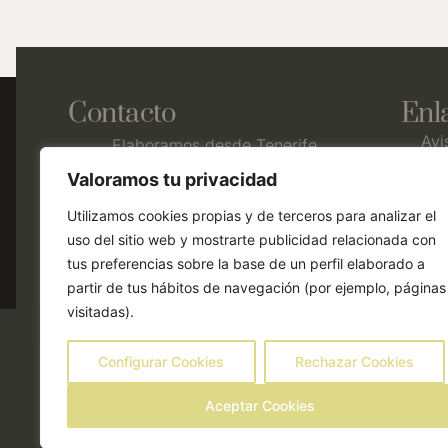
Contacto
Enl
Avi
Elaboramos desde Tenerife,
Pol
Canarias
Valoramos tu privacidad
Pol
638 35 77 53
Dec
Utilizamos cookies propias y de terceros para analizar el
Pol
uso del sitio web y mostrarte publicidad relacionada con
cbrumasdeavalon@gmail.com
ree
tus preferencias sobre la base de un perfil elaborado a
partir de tus hábitos de navegación (por ejemplo, páginas
visitadas).
¡Consigue un 15% de descuento en 
Configurar Cookies
Rechazar Cookies
Aceptar Cookies