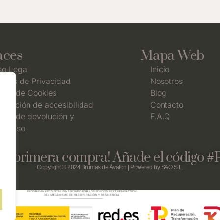
aces
Mapa Web
so Legal
Inicio
íticas de Privacidad
Nosotros
ítica de Cookies
Blog
laración de accesibilidad
Contacto
ítica de devolución y
F.A.Q
mbolso
tu primera compra! Añade el código #
Copyright © 2024 Brumas de Ávalon | Powered by
SAO S.L.