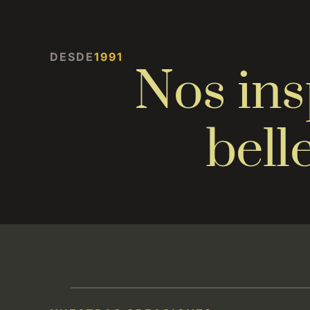
DESDE
1991
Nos ins
bell