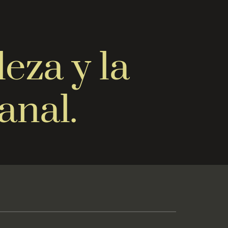
eza y la
anal.