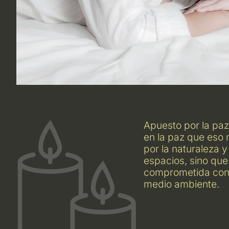
Apuesto por la paz
en la paz que eso
por la naturaleza 
espacios, sino que
comprometida con l
medio ambiente.