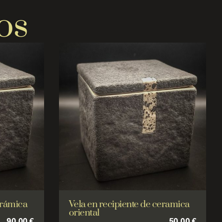
os
erámica
Vela en recipiente de ceramica
oriental
90,00
€
50,00
€