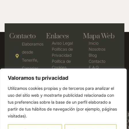
Contacto
Enlaces
Mapa Web
Aviso Legal
Inicio
Elaboramos
Políticas de
Nosotros
desde
Privacidad
Blog
Tenerife,
Política de
Contacto
Cookies
F.A.Q
Canarias
Declaración
638 35 77
Valoramos tu privacidad
de
53
accesibilidad
Utilizamos cookies propias y de terceros para analizar el
Política de
cbrumasdeavalon@gmail.com
uso del sitio web y mostrarte publicidad relacionada con
devolución y
tus preferencias sobre la base de un perfil elaborado a
reembolso
partir de tus hábitos de navegación (por ejemplo, páginas
¡Consigue un 15% de descuento en tu
visitadas).
primera compra! Añade el código
#PRIMERA antes de finalizar el pago