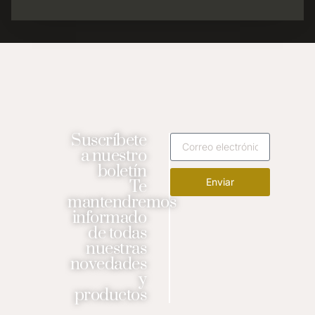
Suscríbete
a nuestro
boletín
Enviar
Te
mantendremos
informado
de todas
nuestras
novedades
y
productos