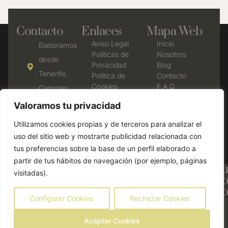
Contacto
Enlaces
Mapa Web
Aviso Legal
Inicio
Elaboramos
Políticas de
Nosotros
desde
Privacidad
Blog
Tenerife,
Política de
Contacto
Cookies
F.A.Q
Canarias
Declaración
638 35 77
Valoramos tu privacidad
de
53
accesibilidad
Utilizamos cookies propias y de terceros para analizar el
Política de
cbrumasdeavalon@gmail.com
uso del sitio web y mostrarte publicidad relacionada con
devolución y
tus preferencias sobre la base de un perfil elaborado a
reembolso
partir de tus hábitos de navegación (por ejemplo, páginas
¡Consigue un 15% de descuento en tu
visitadas).
primera compra! Añade el código
#PRIMERA antes de finalizar el pago
Configurar Cookies
Rechazar Cookies
Aceptar Cookies