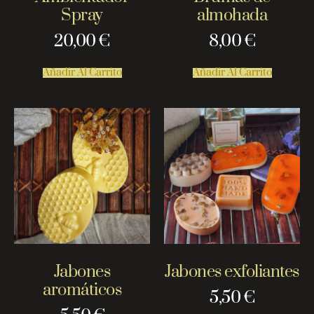
Spray
almohada
20,00
€
8,00
€
Añadir Al Carrito
Añadir Al Carrito
Jabones
Jabones exfoliantes
aromáticos
5,50
€