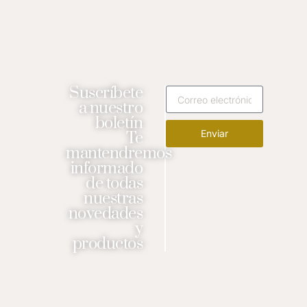
Suscríbete
a nuestro
boletín
Enviar
Te
mantendremos
informado
de todas
nuestras
novedades
y
productos