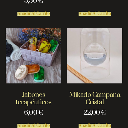
5,50
€
Añadir Al Carrito
Añadir Al Carrito
Jabones
Mikado Campana
terapéuticos
Cristal
6,00
€
22,00
€
Añadir Al Carrito
Añadir Al Carrito