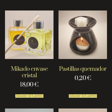
Mikado envase
Pastillas quemador
cristal
0,20
€
18,00
€
Añadir Al Carrito
Añadir Al Carrito