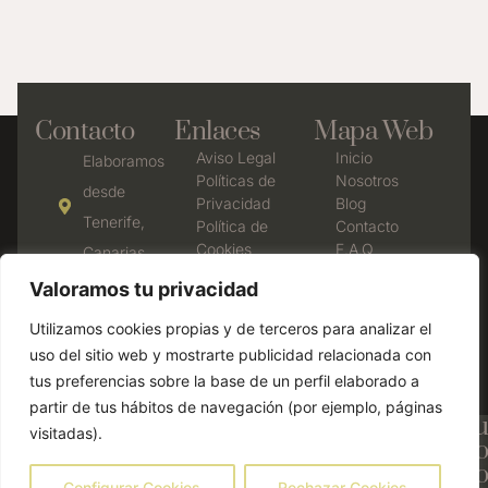
Contacto
Enlaces
Mapa Web
Aviso Legal
Inicio
Elaboramos
Políticas de
Nosotros
desde
Privacidad
Blog
Tenerife,
Política de
Contacto
Cookies
F.A.Q
Canarias
Declaración
638 35 77
Valoramos tu privacidad
de
53
accesibilidad
Utilizamos cookies propias y de terceros para analizar el
Política de
cbrumasdeavalon@gmail.com
uso del sitio web y mostrarte publicidad relacionada con
devolución y
tus preferencias sobre la base de un perfil elaborado a
reembolso
partir de tus hábitos de navegación (por ejemplo, páginas
¡Consigue un 15% de descuento en tu
visitadas).
primera compra! Añade el código
#PRIMERA antes de finalizar el pago
Configurar Cookies
Rechazar Cookies