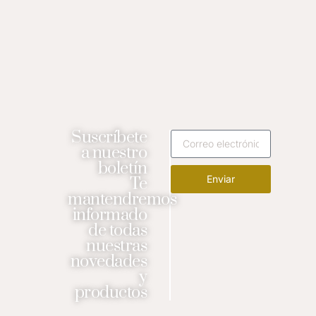
Suscríbete
a nuestro
boletín
Enviar
Te
mantendremos
informado
de todas
nuestras
novedades
y
productos