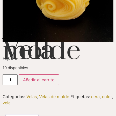
Vela molde
15,00
€
10 disponibles
Añadir al carrito
Categorías:
Velas
,
Velas de molde
Etiquetas:
cera
,
color
,
vela